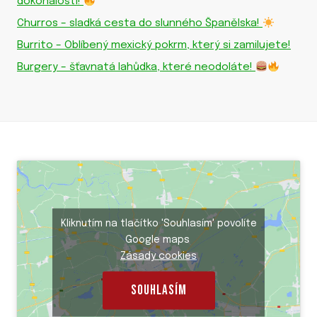
dokonalosti!
Churros – sladká cesta do slunného Španělska!
Burrito – Oblíbený mexický pokrm, který si zamilujete!
Burgery – šťavnatá lahůdka, které neodoláte!
Kliknutím na tlačítko 'Souhlasím' povolíte
Google maps
Zásady cookies
SOUHLASÍM