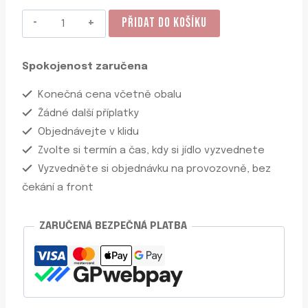
Burrito
PŘIDAT DO KOŠÍKU
-
Slaninové
Spokojenost zaručena
s
jalapeňos
Konečná cena včetně obalu
množství
Žádné další příplatky
Objednávejte v klidu
Zvolte si termín a čas, kdy si jídlo vyzvednete
Vyzvedněte si objednávku na provozovně, bez
čekání a front
ZARUČENÁ BEZPEČNÁ PLATBA