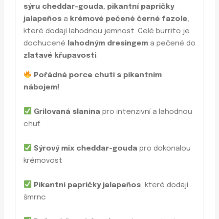
sýru cheddar-gouda
,
pikantní papričky
jalapeños
a
krémové pečené černé fazole
,
které dodají lahodnou jemnost. Celé burrito je
dochucené
lahodným dresingem
a pečené do
zlatavé křupavosti
.
Pořádná porce chuti s pikantním
nábojem!
Grilovaná slanina
pro intenzivní a lahodnou
chuť
Sýrový mix cheddar-gouda
pro dokonalou
krémovost
Pikantní papričky jalapeños
, které dodají
šmrnc