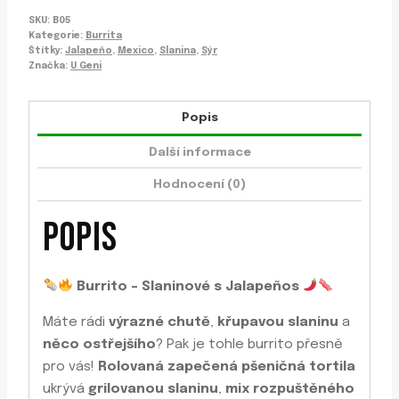
SKU:
B05
Kategorie:
Burrita
Štítky:
Jalapeňo
,
Mexico
,
Slanina
,
Sýr
Značka:
U Geni
Popis
Další informace
Hodnocení (0)
POPIS
Burrito – Slaninové s Jalapeños
Máte rádi
výrazné chutě
,
křupavou slaninu
a
něco ostřejšího
? Pak je tohle burrito přesně
pro vás!
Rolovaná zapečená pšeničná tortila
ukrývá
grilovanou slaninu
,
mix rozpuštěného