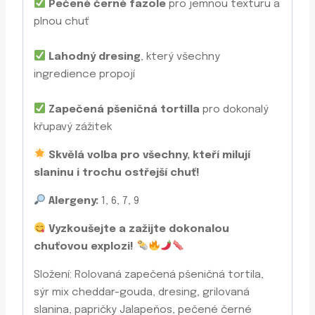
Pečené černé fazole
pro jemnou texturu a
plnou chuť
Lahodný dresing
, který všechny
ingredience propojí
Zapečená pšeničná tortilla
pro dokonalý
křupavý zážitek
Skvělá volba pro všechny, kteří milují
slaninu i trochu ostřejší chuť!
Alergeny:
1, 6, 7, 9
Vyzkoušejte a zažijte dokonalou
chuťovou explozi!
Složení: Rolovaná zapečená pšeničná tortila,
sýr mix cheddar-gouda, dresing, grilovaná
slanina, papričky Jalapeňos, pečené černé