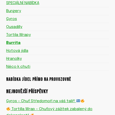
SPECIÁLNÍ NABÍDKA
Burgery
Gyros
Qusadilly
Tortila Wrapy
Burrita
Hotová jídla
Hranolky
Něco k chuti
NABÍDKA JÍDEL PŘÍMO NA PROVOZOVNĚ
NEJNOVĚJŠÍ PŘÍSPĚVKY
Gyros – Chuť Středomoří na váš talíř!
Tortilla Wrap – Chuťový zážitek zabalený do