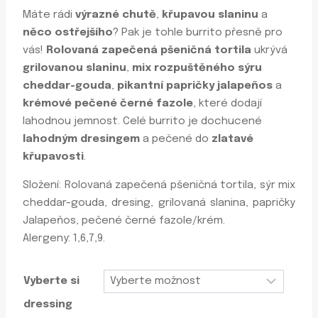
Máte rádi
výrazné chutě
,
křupavou slaninu
a
něco ostřejšího
? Pak je tohle burrito přesně pro
vás!
Rolovaná zapečená pšeničná tortila
ukrývá
grilovanou slaninu
,
mix rozpuštěného sýru
cheddar-gouda
,
pikantní papričky jalapeños
a
krémové pečené černé fazole
, které dodají
lahodnou jemnost. Celé burrito je dochucené
lahodným dresingem
a pečené do
zlatavé
křupavosti
.
Složení: Rolovaná zapečená pšeničná tortila, sýr mix
cheddar-gouda, dresing, grilovaná slanina, papričky
Jalapeňos, pečené černé fazole/krém.
Alergeny: 1,6,7,9.
Vyberte si
dressing