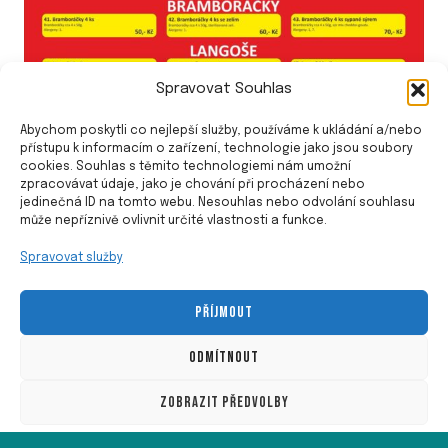
Spravovat Souhlas
Abychom poskytli co nejlepší služby, používáme k ukládání a/nebo
přístupu k informacím o zařízení, technologie jako jsou soubory
cookies. Souhlas s těmito technologiemi nám umožní
zpracovávat údaje, jako je chování při procházení nebo
jedinečná ID na tomto webu. Nesouhlas nebo odvolání souhlasu
může nepříznivě ovlivnit určité vlastnosti a funkce.
Spravovat služby
PŘÍJMOUT
© 2026 Občerstvení u Geni - Šablona pro WordPress
od
Kadence WP
ODMÍTNOUT
SPOJTE SE S NÁMI
ZOBRAZIT PŘEDVOLBY