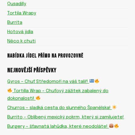
Qusadilly
Tortila Wrapy
Burrita
Hotová jídla
Něco k chuti
NABÍDKA JÍDEL PŘÍMO NA PROVOZOVNĚ
NEJNOVĚJŠÍ PŘÍSPĚVKY
Gyros – Chuť Středomoří na váš talíř!
Tortilla Wrap – Chuťový zážitek zabalený do
dokonalosti!
Churros – sladká cesta do slunného Španělska!
Burrito – Oblíbený mexický pokrm, který si zamilujete!
Burgery – šťavnatá lahůdka, které neodoláte!