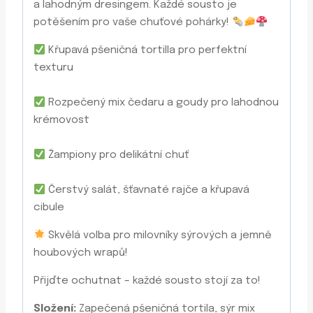
a lahodným dresingem. Každé sousto je
potěšením pro vaše chuťové pohárky!
Křupavá pšeničná tortilla pro perfektní
texturu
Rozpečený mix čedaru a goudy pro lahodnou
krémovost
Žampiony pro delikátní chuť
Čerstvý salát, šťavnaté rajče a křupavá
cibule
Skvělá volba pro milovníky sýrových a jemně
houbových wrapů!
Přijďte ochutnat – každé sousto stojí za to!
Složení:
Zapečená pšeničná tortila, sýr mix