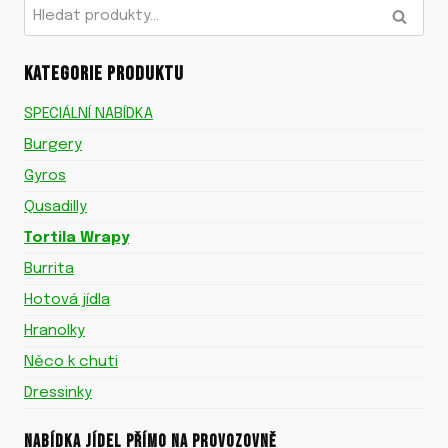
Hledat:
HLEDAT
KATEGORIE PRODUKTU
SPECIÁLNÍ NABÍDKA
Burgery
Gyros
Qusadilly
Tortila Wrapy
Burrita
Hotová jídla
Hranolky
Něco k chuti
Dressinky
NABÍDKA JÍDEL PŘÍMO NA PROVOZOVNĚ