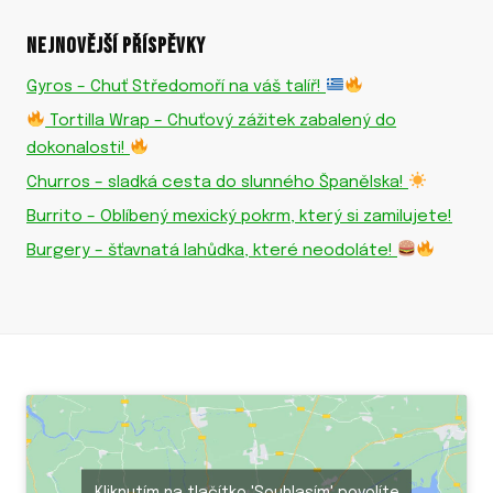
NEJNOVĚJŠÍ PŘÍSPĚVKY
Gyros – Chuť Středomoří na váš talíř!
Tortilla Wrap – Chuťový zážitek zabalený do
dokonalosti!
Churros – sladká cesta do slunného Španělska!
Burrito – Oblíbený mexický pokrm, který si zamilujete!
Burgery – šťavnatá lahůdka, které neodoláte!
Kliknutím na tlačítko 'Souhlasím' povolíte