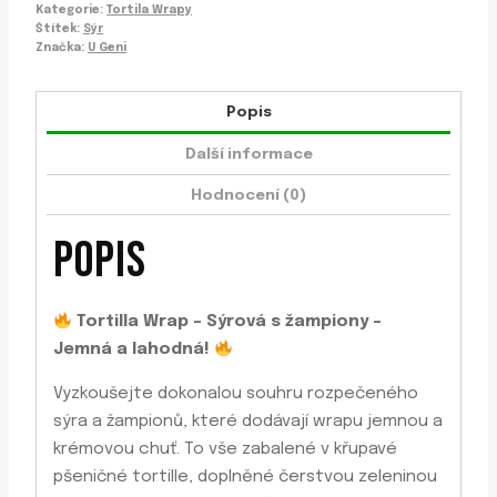
Kategorie:
Tortila Wrapy
Štítek:
Sýr
Značka:
U Geni
Popis
Další informace
Hodnocení (0)
POPIS
Tortilla Wrap – Sýrová s žampiony –
Jemná a lahodná!
Vyzkoušejte dokonalou souhru rozpečeného
sýra a žampionů, které dodávají wrapu jemnou a
krémovou chuť. To vše zabalené v křupavé
pšeničné tortille, doplněné čerstvou zeleninou