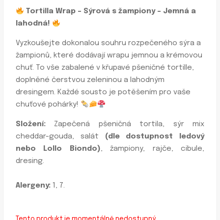
Tortilla Wrap – Sýrová s žampiony – Jemná a
lahodná!
Vyzkoušejte dokonalou souhru rozpečeného sýra a
žampionů, které dodávají wrapu jemnou a krémovou
chuť. To vše zabalené v křupavé pšeničné tortille,
doplněné čerstvou zeleninou a lahodným
dresingem. Každé sousto je potěšením pro vaše
chuťové pohárky!
Složení:
Zapečená pšeničná tortila, sýr mix
cheddar-gouda, salát
(dle dostupnost ledový
nebo Lollo Biondo)
, žampiony, rajče, cibule,
dresing.
Alergeny:
1, 7.
Tento produkt je momentálně nedostupný.